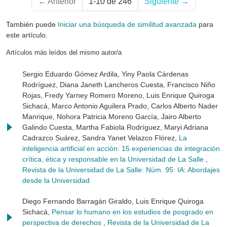
←
Anterior
1-10 de 246
Siguiente
→
También puede
Iniciar una búsqueda de similitud avanzada
para
este artículo.
Artículos más leídos del mismo autor/a
Sergio Eduardo Gómez Ardila, Yiny Paola Cárdenas
Rodríguez, Diana Janeth Lancheros Cuesta, Francisco Niño
Rojas, Fredy Yarney Romero Moreno, Luis Enrique Quiroga
Sichacá, Marco Antonio Aguilera Prado, Carlos Alberto Nader
Manrique, Nohora Patricia Moreno García, Jairo Alberto
Galindo Cuesta, Martha Fabiola Rodríguez, Maryi Adriana
Cadrazco Suárez, Sandra Yanet Velazco Flórez,
La
inteligencia artificial en acción: 15 experiencias de integración
crítica, ética y responsable en la Universidad de La Salle
,
Revista de la Universidad de La Salle: Núm. 95: IA: Abordajes
desde la Universidad
Diego Fernando Barragán Giraldo, Luis Enrique Quiroga
Sichacá,
Pensar lo humano en los estudios de posgrado en
perspectiva de derechos
,
Revista de la Universidad de La